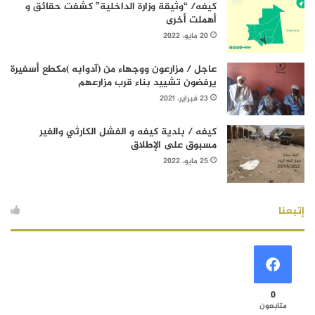
كيفه/ “وثيقة وزارة الداخلية” كشفت حقائق و
أهملت أخرى
20 مايو، 2022
عاجل / مزارعون ووجهاء من (آدوابه )مكطع أسفيرة
يرفضون تشييد بناء قرب مزارعهم
23 فبراير، 2021
كيفه / بلدية كيفه و الفشل الكارثي والغير
مسبوق على الإطلاق
25 مايو، 2022
إتبعنا
0
متابعون