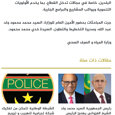
البلدين، خاصة في مجالات تدخل القطاع، بما يخدم الأولويات
التنموية ويواكب المشاريع والبرامج الجارية.
جرت المباحثات بحضور الأمين العام للوزارة، السيد محمد محمود ولد
عبد الله، ومديرة التخطيط والتعاون، السيدة خدي محمد محمود.
وزارة المياه و الصرف الصحي
مقالات ذات صلة
رئيس الجمهورية السيد محمد ولد
الشرطة الوطنية تتمكن من تفكيك
الشيخ الغزواني يهنئ الرئيس
شبكة إجرامية لتهريب و ترويج