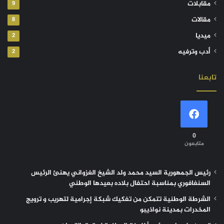
مقابلات
9
مقالات
8
ميديا
2
أدب وترفيه
2
تابعنا
0
متابعون
رئيس الجمهورية السيد محمد ولد الشيخ الغزواني يهنئ الرئيس
السنغافوري بمناسبة احتفال بلاده بعيدها الوطني
الشرطة الوطنية تتمكن من تفكيك شبكة إجرامية لتهريب و ترويج
المخدرات بمدينة نواذيبو