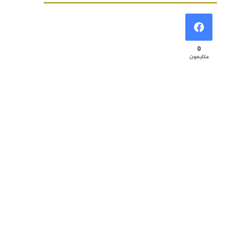
0
متابعون