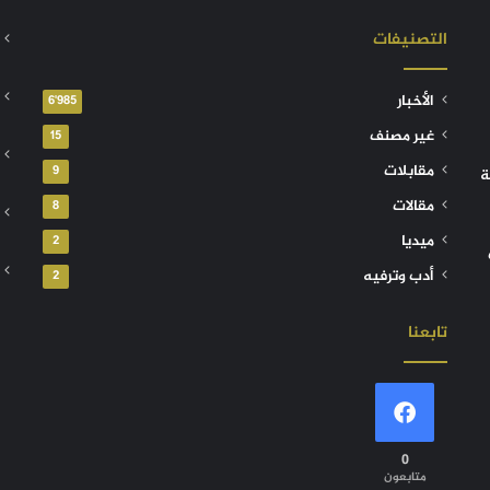
التصنيفات
الأخبار
6٬985
غير مصنف
15
مقابلات
9
ة
مقالات
8
ميديا
2
أدب وترفيه
2
تابعنا
0
متابعون