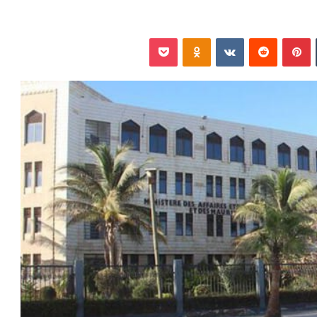
‏Tumblr
بينتيريست
‏Reddit
‏VKontakte
Odnoklassniki
بوكيت