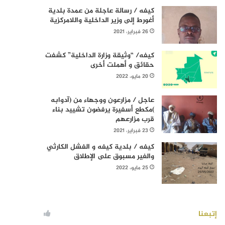
كيفه / رسالة عاجلة من عمدة بلدية
أغورط إلى وزير الداخلية واللامركزية
26 فبراير، 2021
كيفه/ “وثيقة وزارة الداخلية” كشفت
حقائق و أهملت أخرى
20 مايو، 2022
عاجل / مزارعون ووجهاء من (آدوابه
)مكطع أسفيرة يرفضون تشييد بناء
قرب مزارعهم
23 فبراير، 2021
كيفه / بلدية كيفه و الفشل الكارثي
والغير مسبوق على الإطلاق
25 مايو، 2022
إتبعنا