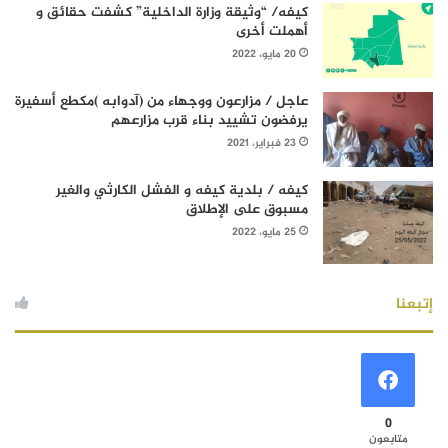
كيفه/ “وثيقة وزارة الداخلية” كشفت حقائق و
أهملت أخرى
20 مايو، 2022
عاجل / مزارعون ووجهاء من (آدوابه )مكطع أسفيرة
يرفضون تشييد بناء قرب مزارعهم
23 فبراير، 2021
كيفه / بلدية كيفه و الفشل الكارثي والغير
مسبوق على الإطلاق
25 مايو، 2022
إتبعنا
0
متابعون