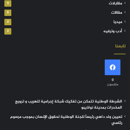
مقابلات
9
مقالات
8
ميديا
2
أدب وترفيه
2
تابعنا
0
متابعون
الشرطة الوطنية تتمكن من تفكيك شبكة إجرامية لتهريب و ترويج
المخدرات بمدينة نواذيبو
تعيين ولد داهي رئيساً للجنة الوطنية لحقوق الإنسان بموجب مرسوم
رئاسي