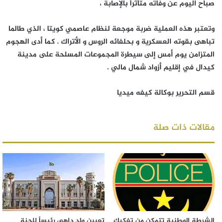
صباح اليوم عن وفاته متأثراً بالإصابة ،
وتعتبر هذه العملية ضربة موجعة لنظام عاصمي كويتا ، الذي طالما
تباهى بقوته العسكرية و بحلفائه الروس و الأتراك . كما أدى الهجوم
المتزامن يوم أمس إلى سيطرة المجموعات المسلحة على مدينة
كيدال في إقليم أزواد شمال مالي .
قسم التحرير بوكالة كيفه ميديا
مقالات ذات صلة
الشرطة الوطنية تتمكن من تفكيك
تعيين ولد داهي رئيساً للجنة