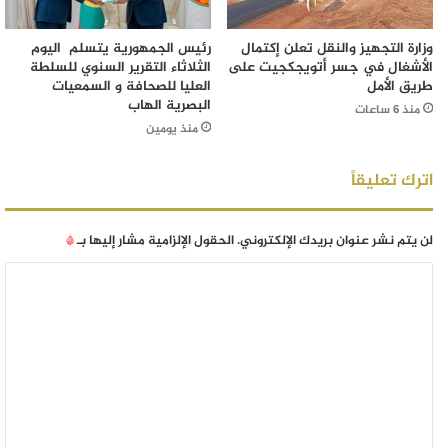
وزارة التجهيز والنقل تعلن إكتمال
رئيس الجمهورية يتسلم اليوم
الأشغال في جسر أتويجكجيت على
الثلاثاء التقرير السنوي للسلطة
طريق الأمل
العليا للصحافة و السمعيات
البصرية الهاب
منذ 6 ساعات
منذ يومين
اترك تعليقاً
لن يتم نشر عنوان بريدك الإلكتروني.
الحقول الإلزامية مشار إليها بـ
*