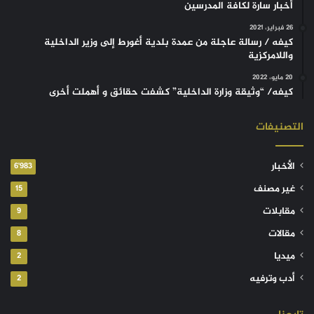
أخبار سارة لكافة المدرسين
26 فبراير، 2021
كيفه / رسالة عاجلة من عمدة بلدية أغورط إلى وزير الداخلية
واللامركزية
20 مايو، 2022
كيفه/ “وثيقة وزارة الداخلية” كشفت حقائق و أهملت أخرى
التصنيفات
الأخبار
6٬983
غير مصنف
15
مقابلات
9
مقالات
8
ميديا
2
أدب وترفيه
2