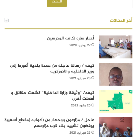
البحث
أخر المقالات
أخبار سارة لكافة المدرسين
27 يونيو، 2020
كيفه / رسالة عاجلة من عمدة بلدية أغورط إلى
وزير الداخلية واللامركزية
26 فبراير، 2021
كيفه/ “وثيقة وزارة الداخلية” كشفت حقائق و
أهملت أخرى
20 مايو، 2022
عاجل / مزارعون ووجهاء من (آدوابه )مكطع أسفيرة
يرفضون تشييد بناء قرب مزارعهم
23 فبراير، 2021