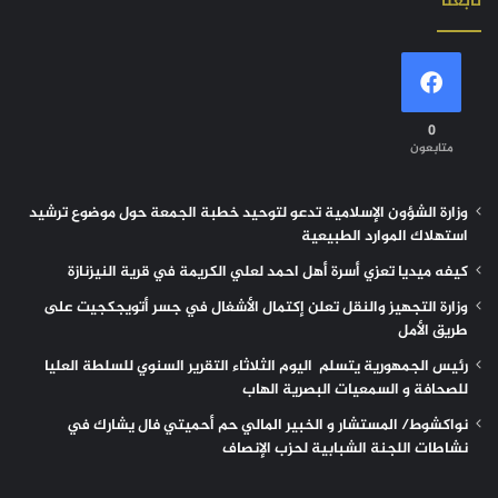
تابعنا
0
متابعون
وزارة الشؤون الإسلامية تدعو لتوحيد خطبة الجمعة حول موضوع ترشيد
استهلاك الموارد الطبيعية
كيفه ميديا تعزي أسرة أهل احمد لعلي الكريمة في قرية النيزنازة
وزارة التجهيز والنقل تعلن إكتمال الأشغال في جسر أتويجكجيت على
طريق الأمل
رئيس الجمهورية يتسلم اليوم الثلاثاء التقرير السنوي للسلطة العليا
للصحافة و السمعيات البصرية الهاب
نواكشوط/ المستشار و الخبير المالي حم أحميتي فال يشارك في
نشاطات اللجنة الشبابية لحزب الإنصاف