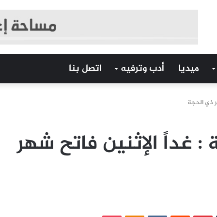
ميديا
أدب وترفيه
اتصل بنا
هر ذي الحجة
 : غداً الإثنين فاتح شهر
‏Tumblr
بينتيريست
‏Reddit
‏VKontakte
Odnoklassniki
بوكيت