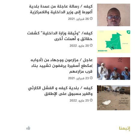
كيفه / رسالة عاجلة من عمدة بلدية
أغورط إلى وزير الداخلية واللامركزية
26 فبراير، 2021
كيفه/ “وثيقة وزارة الداخلية” كشفت
حقائق و أهملت أخرى
20 مايو، 2022
عاجل / مزارعون ووجهاء من (آدوابه
)مكطع أسفيرة يرفضون تشييد بناء
قرب مزارعهم
23 فبراير، 2021
كيفه / بلدية كيفه و الفشل الكارثي
والغير مسبوق على الإطلاق
25 مايو، 2022
إتبعنا