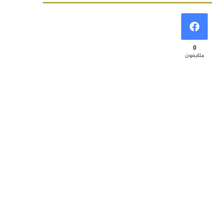
0
متابعون