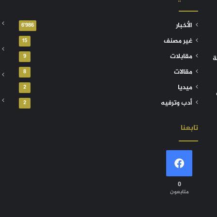
الأخبار
6٬986
غير مصنف
15
مقابلات
9
ة
مقالات
8
ميديا
2
أدب وترفيه
2
تابعنا
0
متابعون