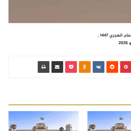
الهجري 1447 ,
بينتيريست
‏Reddit
‏VKontakte
Odnoklassniki
بوكيت
مشاركة عبر البريد
طباعة