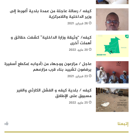
كيفه / رسالة عاجلة من عمدة بلدية أغورط إلى
وزير الداخلية واللامركزية
26 فبراير، 2021
كيفه/ “وثيقة وزارة الداخلية” كشفت حقائق و
أهملت أخرى
20 مايو، 2022
عاجل / مزارعون ووجهاء من (آدوابه )مكطع أسفيرة
يرفضون تشييد بناء قرب مزارعهم
23 فبراير، 2021
كيفه / بلدية كيفه و الفشل الكارثي والغير
مسبوق على الإطلاق
25 مايو، 2022
إتبعنا