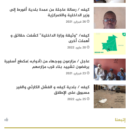
كيفه / رسالة عاجلة من عمدة بلدية أغورط إلى
وزير الداخلية واللامركزية
26 فبراير، 2021
كيفه/ “وثيقة وزارة الداخلية” كشفت حقائق و
أهملت أخرى
20 مايو، 2022
عاجل / مزارعون ووجهاء من (آدوابه )مكطع أسفيرة
يرفضون تشييد بناء قرب مزارعهم
23 فبراير، 2021
كيفه / بلدية كيفه و الفشل الكارثي والغير
مسبوق على الإطلاق
25 مايو، 2022
إتبعنا