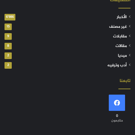
التصنيفات
الأخبار
6٬986
غير مصنف
15
مقابلات
9
مقالات
8
ميديا
2
أدب وترفيه
2
تابعنا
0
متابعون