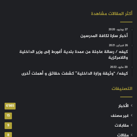
أكثر المقالات مشاهدة
27 يونيو، 2020
أخبار سارة لكافة المدرسين
26 فبراير، 2021
كيفه / رسالة عاجلة من عمدة بلدية أغورط إلى وزير الداخلية
واللامركزية
20 مايو، 2022
كيفه/ “وثيقة وزارة الداخلية” كشفت حقائق و أهملت أخرى
التصنيفات
الأخبار
6٬985
غير مصنف
15
مقابلات
9
مقالات
8