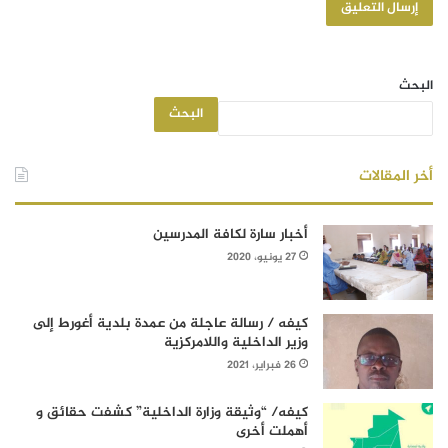
البحث
البحث
أخر المقالات
أخبار سارة لكافة المدرسين
27 يونيو، 2020
كيفه / رسالة عاجلة من عمدة بلدية أغورط إلى
وزير الداخلية واللامركزية
26 فبراير، 2021
كيفه/ “وثيقة وزارة الداخلية” كشفت حقائق و
أهملت أخرى