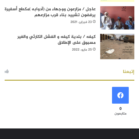
عاجل / مزارعون ووجهاء من (آدوابه )مكطع أسفيرة
يرفضون تشييد بناء قرب مزارعهم
23 فبراير، 2021
كيفه / بلدية كيفه و الفشل الكارثي والغير
مسبوق على الإطلاق
25 مايو، 2022
إتبعنا
0
متابعون