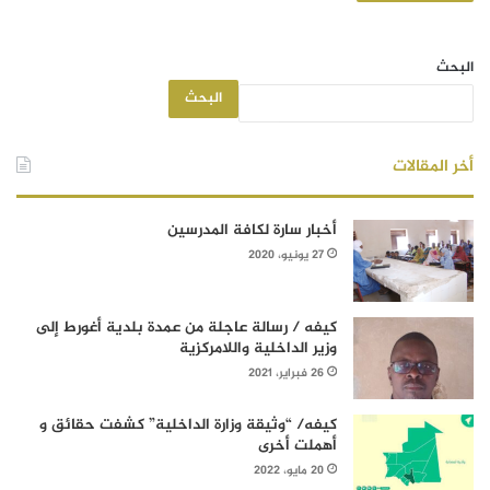
البحث
البحث
أخر المقالات
أخبار سارة لكافة المدرسين
27 يونيو، 2020
كيفه / رسالة عاجلة من عمدة بلدية أغورط إلى
وزير الداخلية واللامركزية
26 فبراير، 2021
كيفه/ “وثيقة وزارة الداخلية” كشفت حقائق و
أهملت أخرى
20 مايو، 2022