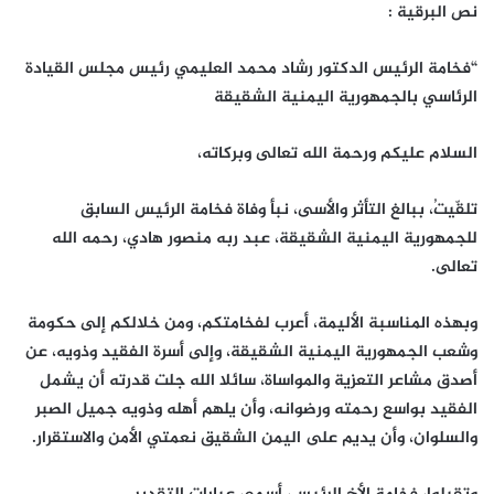
نص البرقية :
“فخامة الرئيس الدكتور رشاد محمد العليمي رئيس مجلس القيادة
الرئاسي بالجمهورية اليمنية الشقيقة
السلام عليكم ورحمة الله تعالى وبركاته،
تلقّيتُ، ببالغ التأثر والأسى، نبأ وفاة فخامة الرئيس السابق
للجمهورية اليمنية الشقيقة، عبد ربه منصور هادي، رحمه الله
تعالى.
وبهذه المناسبة الأليمة، أعرب لفخامتكم، ومن خلالكم إلى حكومة
وشعب الجمهورية اليمنية الشقيقة، وإلى أسرة الفقيد وذويه، عن
أصدق مشاعر التعزية والمواساة، سائلا الله جلت قدرته أن يشمل
الفقيد بواسع رحمته ورضوانه، وأن يلهم أهله وذويه جميل الصبر
والسلوان، وأن يديم على اليمن الشقيق نعمتي الأمن والاستقرار.