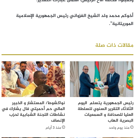
وتقبلوا، فخامة الأخ الرئيس، أسمى عبارات التقدير.
أخوكم محمد ولد الشيخ الغزواني رئيس الجمهورية الإسلامية
الموريتانية”.
مقالات ذات صلة
رئيس الجمهورية يتسلم اليوم
نواكشوط/ المستشار و الخبير
الثلاثاء التقرير السنوي للسلطة
المالي حم أحميتي فال يشارك في
العليا للصحافة و السمعيات
نشاطات اللجنة الشبابية لحزب
البصرية الهاب
الإنصاف
منذ يوم واحد
منذ 3 أيام