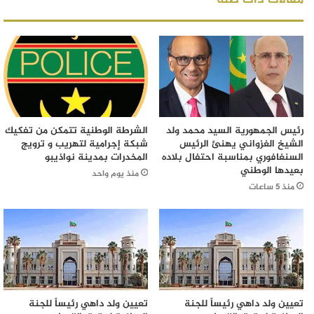
مقالات ذات صلة
رئيس الجمهورية السيد محمد ولد
الشرطة الوطنية تتمكن من تفكيك
الشيخ الغزواني يهنئ الرئيس
شبكة إجرامية لتهريب و ترويج
السنغافوري بمناسبة احتفال بلاده
المخدرات بمدينة نواذيبو
بعيدها الوطني
منذ يوم واحد
منذ 5 ساعات
تعيين ولد داهي رئيساً للجنة
تعيين ولد داهي رئيساً للجنة