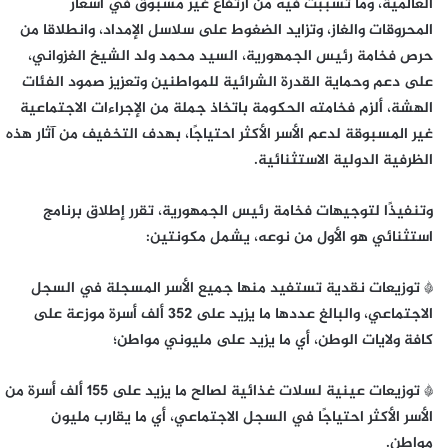
العالمية، وما تسببت فيه من ارتفاع غير مسبوق في أسعار
المحروقات والغاز، وتزايد الضغوط على سلاسل الإمداد، وانطلاقا من
حرص فخامة رئيس الجمهورية، السيد محمد ولد الشيخ الغزواني،
على دعم وحماية القدرة الشرائية للمواطنين وتعزيز صمود الفئات
الهشة، ألزم فخامته الحكومة باتخاذ جملة من الإجراءات الاجتماعية
غير المسبوقة لدعم الأسر الأكثر احتياجًا، بهدف التخفيف من آثار هذه
الظرفية الدولية الاستثنائية.
وتنفيذًا لتوجيهات فخامة رئيس الجمهورية، تقرر إطلاق برنامج
استثنائي هو الأول من نوعه، يشمل مكونتين:
* توزيعات نقدية تستفيد منها جميع الأسر المسجلة في السجل
الاجتماعي، والبالغ عددها ما يزيد على 352 ألف أسرة موزعة على
كافة ولايات الوطن، أي ما يزيد على مليوني مواطن؛
* توزيعات عينية لسلات غذائية لصالح ما يزيد على 155 ألف أسرة من
الأسر الأكثر احتياجًا في السجل الاجتماعي، أي ما يقارب مليون
مواطن.