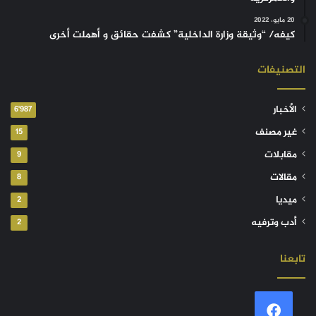
20 مايو، 2022
كيفه/ “وثيقة وزارة الداخلية” كشفت حقائق و أهملت أخرى
التصنيفات
الأخبار
6٬987
غير مصنف
15
مقابلات
9
مقالات
8
ميديا
2
أدب وترفيه
2
تابعنا