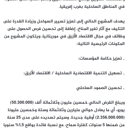
في المناطق الساحلية بغرب إفريقيا.
يهدف المشروع الحالي إلى تعزيز تسيير السواحل وزيادة القدرة على
التكيف مع آثار تغير المناخ، إضافة إلى تحسين فرص الحصول على
وظائف في مجال الاقتصاد الأزرق في موريتانيا، ويتكون المشروع من
المكونات الرئيسية التالية:
‐ تعزيز حكامة المؤسسات:
‐ تسهيل التنمية الاقتصادية الساحلية / الاقتصاد الأزرق:
‐ تحسين الصمود الساحلي
ويبلغ القرض الحالي خمسين مليون وثلاثمائة ألف (50.300.000)
يورو، أي ما يعادل حوالي مليارين وثلاثمائة وستة وخمسين مليونا
(2.356.000.000) أوقية جديدة. وسيتم تسديده على مدى 25 سنة
من ضمنها 5 سنوات كفترة سماح، مع نسبة فائدة بواقع 1,5% سنويا