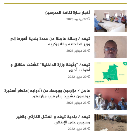
أخبار سارة لكافة المدرسين
27 يونيو، 2020
كيفه / رسالة عاجلة من عمدة بلدية أغورط إلى
وزير الداخلية واللامركزية
26 فبراير، 2021
كيفه/ “وثيقة وزارة الداخلية” كشفت حقائق و
أهملت أخرى
20 مايو، 2022
عاجل / مزارعون ووجهاء من (آدوابه )مكطع أسفيرة
يرفضون تشييد بناء قرب مزارعهم
23 فبراير، 2021
كيفه / بلدية كيفه و الفشل الكارثي والغير
مسبوق على الإطلاق
25 مايو، 2022