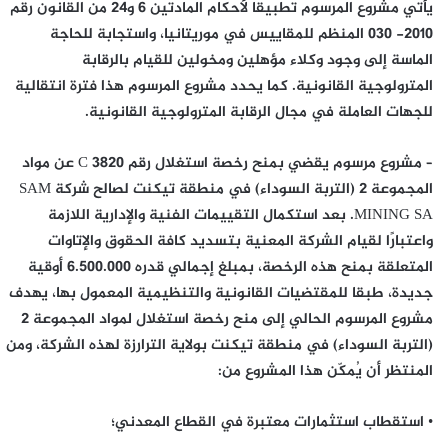
يأتي مشروع المرسوم تطبيقا لأحكام المادتين 6 و24 من القانون رقم
2010- 030 المنظم للمقاييس في موريتانيا، واستجابة للحاجة
الماسة إلى وجود وكلاء مؤهلين ومخولين للقيام بالرقابة
المترولوجية القانونية. كما يحدد مشروع المرسوم هذا فترة انتقالية
للجهات العاملة في مجال الرقابة المترولوجية القانونية.
– مشروع مرسوم يقضي بمنح رخصة استغلال رقم C 3820 عن مواد
المجموعة 2 (التربة السوداء) في منطقة تيكنت لصالح شركة SAM
MINING SA. بعد استكمال التقييمات الفنية والإدارية اللازمة
واعتبارًا لقيام الشركة المعنية بتسديد كافة الحقوق والإتاوات
المتعلقة بمنح هذه الرخصة، بمبلغ إجمالي قدره 6.500.000 أوقية
جديدة، طبقا للمقتضيات القانونية والتنظيمية المعمول بها، يهدف
مشروع المرسوم الحالي إلى منح رخصة استغلال لمواد المجموعة 2
(التربة السوداء) في منطقة تيكنت بولاية الترارزة لهذه الشركة، ومن
المنتظر أن يُمكّن هذا المشروع من:
• استقطاب استثمارات معتبرة في القطاع المعدني؛