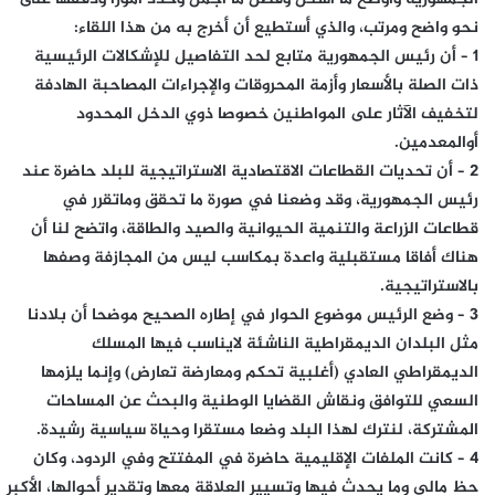
نحو واضح ومرتب، والذي أستطيع أن أخرج به من هذا اللقاء:
1 – أن رئيس الجمهورية متابع لحد التفاصيل للإشكالات الرئيسية
ذات الصلة بالأسعار وأزمة المحروقات والإجراءات المصاحبة الهادفة
لتخفيف الآثار على المواطنين خصوصا ذوي الدخل المحدود
أوالمعدمين.
2 – أن تحديات القطاعات الاقتصادية الاستراتيجية للبلد حاضرة عند
رئيس الجمهورية، وقد وضعنا في صورة ما تحقق وماتقرر في
قطاعات الزراعة والتنمية الحيوانية والصيد والطاقة، واتضح لنا أن
هناك أفاقا مستقبلية واعدة بمكاسب ليس من المجازفة وصفها
بالاستراتيجية.
3 – وضع الرئيس موضوع الحوار في إطاره الصحيح موضحا أن بلادنا
مثل البلدان الديمقراطية الناشئة لايناسب فيها المسلك
الديمقراطي العادي (أغلبية تحكم ومعارضة تعارض) وإنما يلزمها
السعي للتوافق ونقاش القضايا الوطنية والبحث عن المساحات
المشتركة، لنترك لهذا البلد وضعا مستقرا وحياة سياسية رشيدة.
4 – كانت الملفات الإقليمية حاضرة في المفتتح وفي الردود، وكان
حظ مالي وما يحدث فيها وتسيير العلاقة معها وتقدير أحوالها، الأكبر