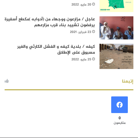
20 مايو، 2022
عاجل / مزارعون ووجهاء من (آدوابه )مكطع أسفيرة
يرفضون تشييد بناء قرب مزارعهم
23 فبراير، 2021
كيفه / بلدية كيفه و الفشل الكارثي والغير
مسبوق على الإطلاق
25 مايو، 2022
إتبعنا
0
متابعون