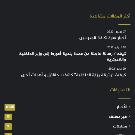
أكثر المقالات مشاهدة
27 يونيو، 2020
أخبار سارة لكافة المدرسين
26 فبراير، 2021
كيفه / رسالة عاجلة من عمدة بلدية أغورط إلى وزير الداخلية
واللامركزية
20 مايو، 2022
كيفه/ “وثيقة وزارة الداخلية” كشفت حقائق و أهملت أخرى
التصنيفات
الأخبار
6٬985
غير مصنف
15
مقابلات
9