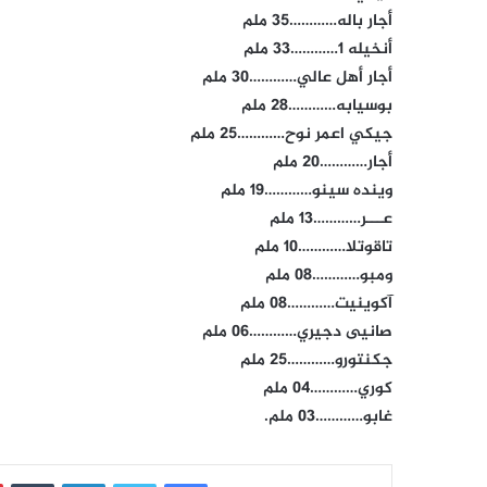
أجار باله…………35 ملم
أنخيله 1…………33 ملم
أجار أهل عالي…………30 ملم
بوسيابه…………28 ملم
جيكي اعمر نوح…………25 ملم
أجار…………20 ملم
وينده سينو…………19 ملم
عـــر…………13 ملم
تاقوتلا…………10 ملم
ومبو…………08 ملم
آكوينيت…………08 ملم
صانيى دجيري…………06 ملم
جكنتورو…………25 ملم
كوري…………04 ملم
غابو…………03 ملم.
فيسبوك
تويتر
لينكدإن
‏Tumblr