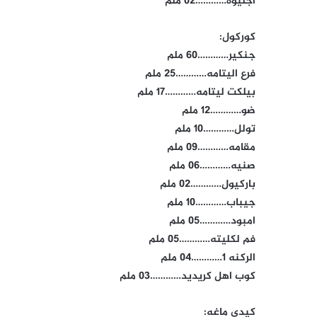
اجليوه…………02 ملم
كوركول:
جنكير…………60 ملم
فرع اليتامه…………25 ملم
بيلكت ليتامه…………17 ملم
ضو…………12 ملم
تولل…………10 ملم
مقامه…………09 ملم
صنيه…………06 ملم
باركيول…………02 ملم
جيباب…………10 ملم
امبود…………05 ملم
فم لكليته…………05 ملم
الركنه 1…………04 ملم
كوب اهل كريديد…………03 ملم
كيدي ماغه: