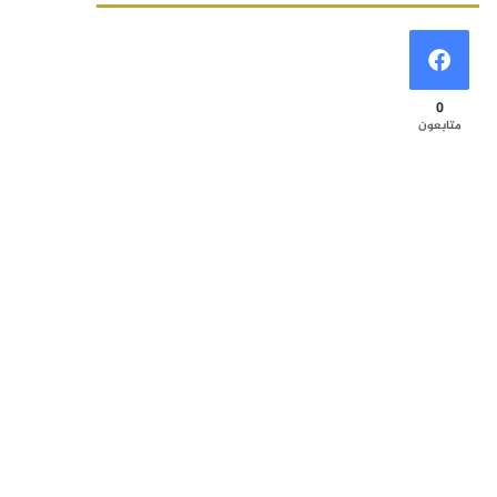
0
متابعون