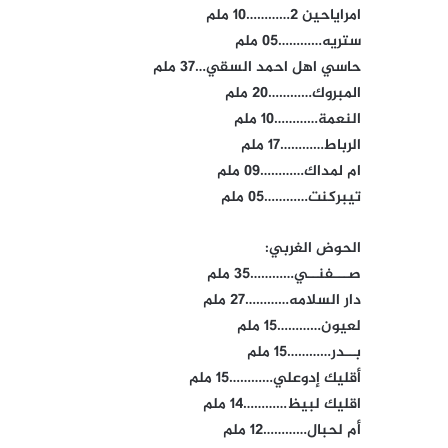
امراياحين 2…………10 ملم
ستريه…………05 ملم
حاسي اهل احمد السقي…37 ملم
المبروك…………20 ملم
النعمة…………10 ملم
الرباط…………17 ملم
ام لمداك…………09 ملم
تيبركنت…………05 ملم
الحوض الغربي:
صـــفنــي…………35 ملم
دار السلامه…………27 ملم
لعيون…………15 ملم
بــدر…………15 ملم
أقليك إدوعلي…………15 ملم
اقليك لبيظ…………14 ملم
أم لحبال…………12 ملم