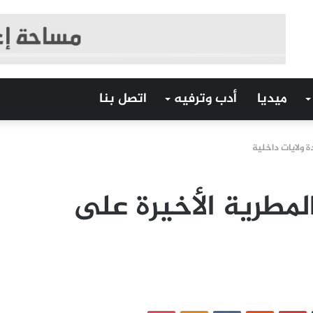
ميديا
أدب وترفيه
اتصل بنا
 ولايات داخلية
مطرية الأخيرة على
‏Tumblr
بينتيريست
‏Reddit
‏VKontakte
Odnoklassniki
بوكيت