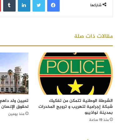
شاركها
مقالات ذات صلة
الشرطة الوطنية تتمكن من تفكيك
تعيين ولد داهي 
شبكة إجرامية لتهريب و ترويج المخدرات
لحقوق الإنسان
بمدينة نواذيبو
منذ يومين
منذ 19 ساعة