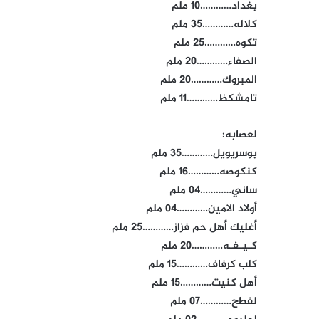
بغداد…………10 ملم
كلاله…………35 ملم
تكوه…………25 ملم
الصفاء…………20 ملم
المبروك…………20 ملم
تامشكظ…………11 ملم
لعصابه:
بوسريويل…………35 ملم
كنكوصه…………16 ملم
ساني…………04 ملم
أولاد الامين…………04 ملم
أغليك أهل حم فزاز…………25 ملم
كـيـفـه…………20 ملم
كلب كرفاف…………15 ملم
أهل كنيت…………15 ملم
لفطح…………07 ملم