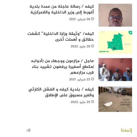
كيفه / رسالة عاجلة من عمدة بلدية
أغورط إلى وزير الداخلية واللامركزية
26 فبراير، 2021
كيفه/ “وثيقة وزارة الداخلية” كشفت
حقائق و أهملت أخرى
20 مايو، 2022
عاجل / مزارعون ووجهاء من (آدوابه
)مكطع أسفيرة يرفضون تشييد بناء
قرب مزارعهم
23 فبراير، 2021
كيفه / بلدية كيفه و الفشل الكارثي
والغير مسبوق على الإطلاق
25 مايو، 2022
إتبعنا