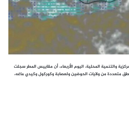
امركزية والتنمية المحلية، اليوم الأربعاء، أن مقاييس المطر سجلت
أمطار على مناطق متعددة من ولايات الحوضين ولعصابة وكوركول وكيدي ماغه،