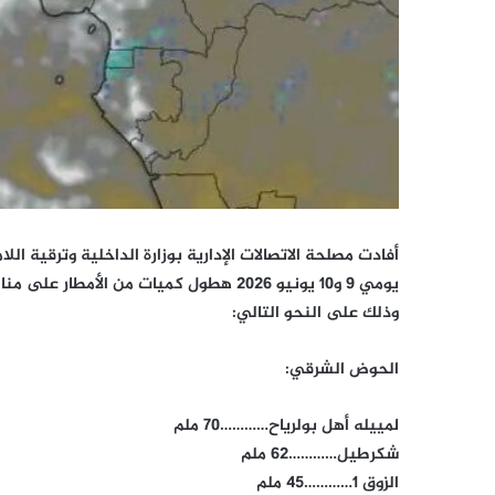
أفادت مصلحة الاتصالات الإدارية بوزارة الداخلية وترقية الل
يومي 9 و10 يونيو 2026 هطول كميات من ال
وذلك على النحو التالي:
الحوض الشرقي:
لمييله أهل بولرياح…………70 ملم
شكرطيل…………62 ملم
الزوق 1…………45 ملم