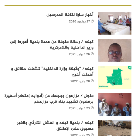
أخبار سارة لكافة المدرسين
27 يونيو، 2020
كيفه / رسالة عاجلة من عمدة بلدية أغورط إلى
وزير الداخلية واللامركزية
26 فبراير، 2021
كيفه/ “وثيقة وزارة الداخلية” كشفت حقائق و
أهملت أخرى
20 مايو، 2022
عاجل / مزارعون ووجهاء من (آدوابه )مكطع أسفيرة
يرفضون تشييد بناء قرب مزارعهم
23 فبراير، 2021
كيفه / بلدية كيفه و الفشل الكارثي والغير
مسبوق على الإطلاق
25 مايو، 2022