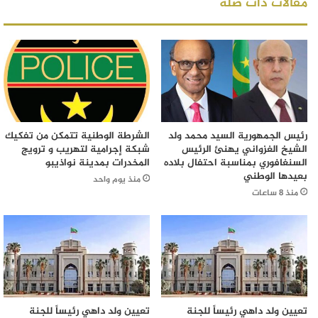
مقالات ذات صلة
رئيس الجمهورية السيد محمد ولد
الشرطة الوطنية تتمكن من تفكيك
الشيخ الغزواني يهنئ الرئيس
شبكة إجرامية لتهريب و ترويج
السنغافوري بمناسبة احتفال بلاده
المخدرات بمدينة نواذيبو
بعيدها الوطني
منذ يوم واحد
منذ 8 ساعات
تعيين ولد داهي رئيساً للجنة
تعيين ولد داهي رئيساً للجنة