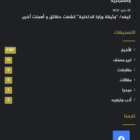
واللامركزية
20 مايو، 2022
كيفه/ “وثيقة وزارة الداخلية” كشفت حقائق و أهملت أخرى
التصنيفات
الأخبار
6٬987
غير مصنف
15
مقابلات
9
مقالات
8
ميديا
2
أدب وترفيه
2
تابعنا