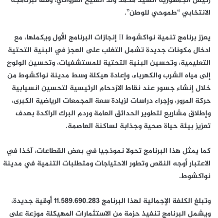
رئيس الجمهورية السيد محمد ولد الشيخ الغزواني، وفقًا لبرنامجه
الانتخابي “طموحي للوطن”.
يعزز برنامج تنمية نواكشوط II إنجازات البرنامج الأول ويكملها، مع
ادخال مكونات جديدة تشمل التغلب على العجز في البنية التحتية
التعليمية، وتحسين البنية التحتية للمستشفيات، وتحسين الولوج
إلى مياه الشرب والكهرباء، وإعادة هيكلة وسط مدينة نواكشوط من
خلال إنشاء جسور عند نقاط الازدحام الرئيسية لتحسين انسيابية
حركة المرور، وإجراء دراسات لزيادة سعة المجمعات الرياضية الكبرى،
وإطلاق مشاريع لتطوير الحدائق العامة وردم البرك الراكدة بهدف
تعزيز بيئة حياة صحية وجذابة لساكنة العاصمة.
كما يمثل هذا البرنامج تحولا نموذجيا في بعض القطاعات، آخذا في
الاعتبار أوجه النقص وتطور الاحتياجات ومتطلبات التنمية في مدينة
نواكشوط.
وتبلغ الكلفة الإجمالية لهذا البرنامج 11.589.690.283 أوقية جديدة،
ويشمل البرنامج تنفيذ حزمة من الاستثمارات المهيكلة موزعة على