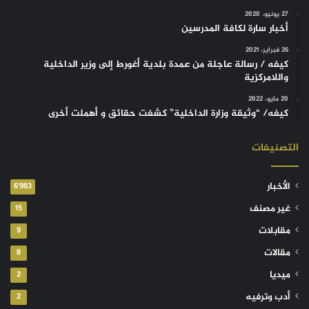
27 يونيو، 2020
أخبار سارة لكافة المدرسين
26 فبراير، 2021
كيفه / رسالة عاجلة من عمدة بلدية أغورط إلى وزير الداخلية
واللامركزية
20 مايو، 2022
كيفه/ “وثيقة وزارة الداخلية” كشفت حقائق و أهملت أخرى
التصنيفات
الأخبار
6٬983
غير مصنف
15
مقابلات
9
مقالات
8
ميديا
2
أدب وترفيه
2