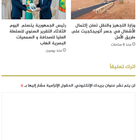
وزارة التجهيز والنقل تعلن إكتمال
رئيس الجمهورية يتسلم اليوم
الأشغال في جسر أتويجكجيت على
الثلاثاء التقرير السنوي للسلطة
طريق الأمل
العليا للصحافة و السمعيات
البصرية الهاب
منذ 6 ساعات
منذ يومين
اترك تعليقاً
لن يتم نشر عنوان بريدك الإلكتروني.
الحقول الإلزامية مشار إليها بـ
*