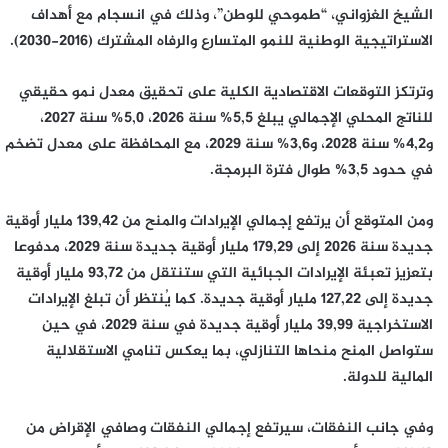
الشيخ الغزواني، “طموحي للوطن”، وذلك في انسجام مع أهداف
الاستراتيجية الوطنية للنمو المتسارع والرفاه المشترك (2016-2030).
وترتكز التوقعات الاقتصادية الكلية على تحقيق معدل نمو حقيقي
للناتج المحلي الإجمالي يبلغ 5,5% سنة 2026، 5,0% سنة 2027،
و4,2% سنة 2028، و3,6% سنة 2029، مع المحافظة على معدل تضخم
في حدود 3,5% طوال فترة البرمجة.
ومن المتوقع أن يرتفع إجمالي الإيرادات والمنح من 139,42 مليار أوقية
جديدة سنة 2026 إلى 179,29 مليار أوقية جديدة سنة 2029، مدفوعا
بتعزيز تعبئة الإيرادات الجبائية التي ستنتقل من 93,72 مليار أوقية
جديدة إلى 127,22 مليار أوقية جديدة. كما يُنتظر أن تبلغ الإيرادات
الاستخراجية 39,99 مليار أوقية جديدة في سنة 2029، في حين
ستواصل المنح منحاها التنازلي، بما يعكس تنامي الاستقلالية
المالية للدولة.
وفي جانب النفقات، سيرتفع إجمالي النفقات وصافي الإقراض من