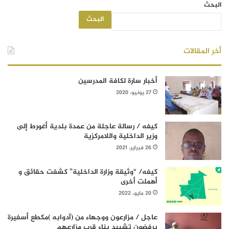
البحث
البحث
أخر المقالات
أخبار سارة لكافة المدرسين
27 يونيو، 2020
كيفه / رسالة عاجلة من عمدة بلدية أغورط إلى
وزير الداخلية واللامركزية
26 فبراير، 2021
كيفه/ “وثيقة وزارة الداخلية” كشفت حقائق و
أهملت أخرى
20 مايو، 2022
عاجل / مزارعون ووجهاء من (آدوابه )مكطع أسفيرة
يرفضون تشييد بناء قرب مزارعهم