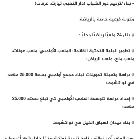
– بناء/ترميم دور الشباب (دار النعيم، تيارت، عرفات)
مكونة فرعية خاصة بالرياضة:
* بناء 24 ملعبًا رياضيًا محليًا؛
* تطوير البنية التحتية القائمة: الملعب الأولمبي، ملعب عرفات،
ملعب ملح، ملعب الرياض؛
* دراسة وتعبئة تمويلات لبناء مجمع أولمبي بسعة 25.000 مقعد
في نواكشوط؛
* إعداد دراسة لتوسعة الملعب الأولمبي كي تبلغ سعته 25.000
مقعد؛
* بناء ميدان لسباق الخيل في نواكشوط.
ومن المقرر أن ينطلق برنامج تنمية نواكشوط II خلال شهر أغسطس