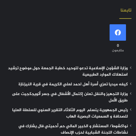
تابعنا
0
متابعون
وزارة الشؤون الإسلامية تدعو لتوحيد خطبة الجمعة حول موضوع ترشيد
استهلاك الموارد الطبيعية
كيفه ميديا تعزي أسرة أهل احمد لعلي الكريمة في قرية النيزنازة
وزارة التجهيز والنقل تعلن إكتمال الأشغال في جسر أتويجكجيت على
طريق الأمل
رئيس الجمهورية يتسلم اليوم الثلاثاء التقرير السنوي للسلطة العليا
للصحافة و السمعيات البصرية الهاب
نواكشوط/ المستشار و الخبير المالي حم أحميتي فال يشارك في
نشاطات اللجنة الشبابية لحزب الإنصاف