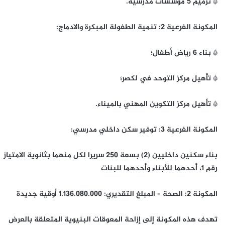
* ترميم 5 مؤسسات مدرسية.
المكونة الفرعية 2: تنمية الطفولة المبكرة والادماج:
* بناء 6 رياض أطفال؛
* تأهيل مركز التوحد في لكصر؛
* تأهيل مركز التكوين المهني بالميناء.
المكونة الفرعية 3: توفير سكن داخلي مدرسي:
بناء سكنين داخليين (2) بسعة 250 سريرا لكل منهما بثانوية الامتياز
رقم 1، أحدهما للأبناء وأحدهما للبنات
المكونة 2: الصحة – المبلغ التقديري: 1.136.080.000 أوقية جديدة
تهدف هذه المكونة إلى إزاحة المعوقات البنيوية المتعلقة بالعرض