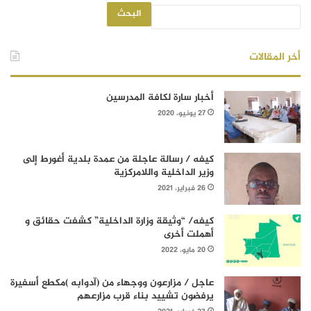
البحث
أخر المقالات
أخبار سارة لكافة المدرسين
27 يونيو، 2020
كيفه / رسالة عاجلة من عمدة بلدية أغورط إلى
وزير الداخلية واللامركزية
26 فبراير، 2021
كيفه/ “وثيقة وزارة الداخلية” كشفت حقائق و
أهملت أخرى
20 مايو، 2022
عاجل / مزارعون ووجهاء من (آدوابه )مكطع أسفيرة
يرفضون تشييد بناء قرب مزارعهم