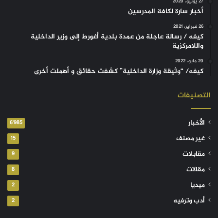
27 يونيو، 2020
أخبار سارة لكافة المدرسين
26 فبراير، 2021
كيفه / رسالة عاجلة من عمدة بلدية أغورط إلى وزير الداخلية
واللامركزية
20 مايو، 2022
كيفه/ “وثيقة وزارة الداخلية” كشفت حقائق و أهملت أخرى
التصنيفات
الأخبار
6٬985
غير مصنف
15
مقابلات
9
مقالات
8
ميديا
2
أدب وترفيه
2