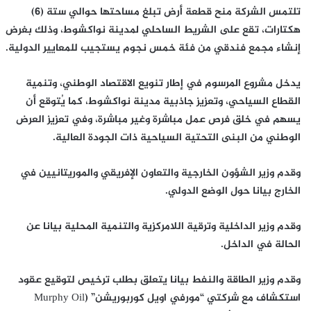
تلتمس الشركة منح قطعة أرض تبلغ مساحتها حوالي ستة (6)
هكتارات، تقع على الشريط الساحلي لمدينة نواكشوط، وذلك بغرض
إنشاء مجمع فندقي من فئة خمس نجوم يستجيب للمعايير الدولية.
يدخل مشروع المرسوم في إطار تنويع الاقتصاد الوطني، وتنمية
القطاع السياحي، وتعزيز جاذبية مدينة نواكشوط، كما يُتوقع أن
يسهم في خلق فرص عمل مباشرة وغير مباشرة، وفي تعزيز العرض
الوطني من البنى التحتية السياحية ذات الجودة العالية.
وقدم وزير الشؤون الخارجية والتعاون الإفريقي والموريتانيين في
الخارج بيانا حول الوضع الدولي.
وقدم وزير الداخلية وترقية اللامركزية والتنمية المحلية بيانا عن
الحالة في الداخل.
وقدم وزير الطاقة والنفط بيانا يتعلق بطلب ترخيص لتوقيع عقود
استكشاف مع شركتي “مورفي اويل كوربوريشن” (Murphy Oil