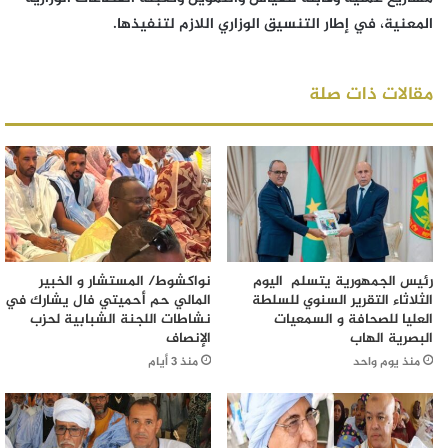
المعنية، في إطار التنسيق الوزاري اللازم لتنفيذها.
مقالات ذات صلة
رئيس الجمهورية يتسلم اليوم
نواكشوط/ المستشار و الخبير
الثلاثاء التقرير السنوي للسلطة
المالي حم أحميتي فال يشارك في
العليا للصحافة و السمعيات
نشاطات اللجنة الشبابية لحزب
البصرية الهاب
الإنصاف
منذ يوم واحد
منذ 3 أيام