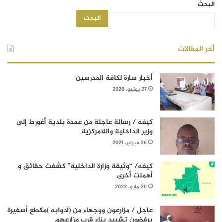
البحث
البحث
أخر المقالات
أخبار سارة لكافة المدرسين
27 يونيو، 2020
كيفه / رسالة عاجلة من عمدة بلدية أغورط إلى
وزير الداخلية واللامركزية
26 فبراير، 2021
كيفه/ “وثيقة وزارة الداخلية” كشفت حقائق و
أهملت أخرى
20 مايو، 2022
عاجل / مزارعون ووجهاء من (آدوابه )مكطع أسفيرة
يرفضون تشييد بناء قرب مزارعهم