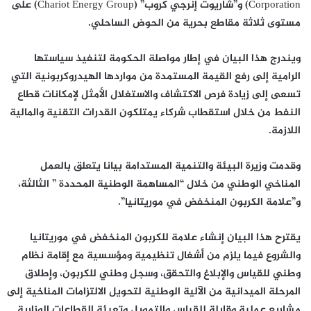
Corporation) و”شاريوت إنرجي كروب” (Chariot Energy Group) على
مستوى ثلاثة مقاطع بحرية من الحوض الساحلي.
ويندرج هذا البيان في إطار مواصلة الحكومة لتنفيذ سياستها
الرامية إلى رفع القيمة المستمدة من مواردها الهيدروكربونية التي
تسعى إلى زيادة فرص الاكتشاف والاستغلال الأمثل لإمكانات قطاع
النفط من خلال استقطاب شركاء يمتلكون القدرات التقنية والمالية
اللازمة.
وقدمت وزيرة البيئة والتنمية المستدامة بيانا يتعلق بالعمل
المناخي الوطني من خلال “المساهمة الوطنية المحددة ” الثالثة،
و”علامة الكربون المنخفض في موريتانيا”.
يقترح هذا البيان إنشاء علامة للكربون المنخفض في موريتانيا
والشروع فيما يلزم من أشغال تنظيمية ومؤسسية مع إقامة نظام
وطني للقياس والإبلاغ والتحقق، وسجل وطني للكربون، وإطلاق
المرحلة الميدانية من الآلية الوطنية لتحويل الالتزامات المناخية إلى
مشاريع عملية وقابلة للقياس والتمويل وتعبئة القطاعات الوزارية