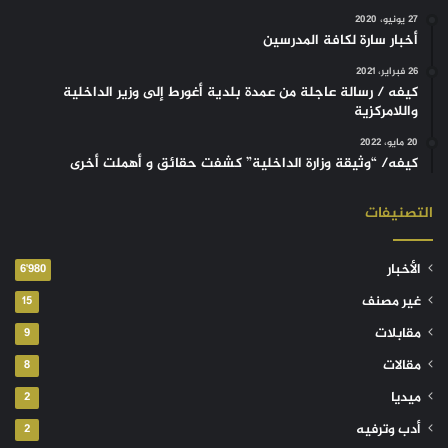
27 يونيو، 2020
أخبار سارة لكافة المدرسين
26 فبراير، 2021
كيفه / رسالة عاجلة من عمدة بلدية أغورط إلى وزير الداخلية
واللامركزية
20 مايو، 2022
كيفه/ “وثيقة وزارة الداخلية” كشفت حقائق و أهملت أخرى
التصنيفات
الأخبار
6٬980
غير مصنف
15
مقابلات
9
مقالات
8
ميديا
2
أدب وترفيه
2