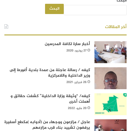
البحث
البحث
أخر المقالات
أخبار سارة لكافة المدرسين
27 يونيو، 2020
كيفه / رسالة عاجلة من عمدة بلدية أغورط إلى
وزير الداخلية واللامركزية
26 فبراير، 2021
كيفه/ “وثيقة وزارة الداخلية” كشفت حقائق و
أهملت أخرى
20 مايو، 2022
عاجل / مزارعون ووجهاء من (آدوابه )مكطع أسفيرة
يرفضون تشييد بناء قرب مزارعهم