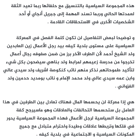
هذه المجموعة السياسية بالتنسيق مع حلفائها ربما تعيد الثقة
لعمدتها الحالي وربما تسند المهمة إلى جبريل أنجاي أو أحد
الشخصيات الأخرى في الاستحقاقات القادمة .
و توضيحا لبعض التفاصيل لن تكون كلمة الفصل في المعركة
السياسية على مستوى بلدية كيفه بيد رجل الأعمال زين العابدين
ولد الشيخ أحمد لأن الطرف الآخر برز من ضمن صفوفه رجال أعمال
تخرجوا من مدرسة زعيمهم لمرابط ولد بناهي سيضحون بكل شيء
لتأكيد طموحاتهم نذكر منهم نائب كنكوصة اشريف ولد سيدي عالي
وابن عمه سيدي عالي ولد محمد الإمام و نائب بومديد حدمين ولد
الغزواني .
هي إذا معركة لن يحسمها المال فهناك تعادل بين الطرفين في هذا
العامل بل ستحسمها التحالفات والعلاقات وهو ماسيرجح كفة
المجموعة السياسية لرجل الأعمال فهذه المجموعة السياسية يدور
في فلكها وتربطها علاقات وطيدة واحترام متبادل مع جميع
المكونات السياسية و الاجتماعية في بلدية كيفه .