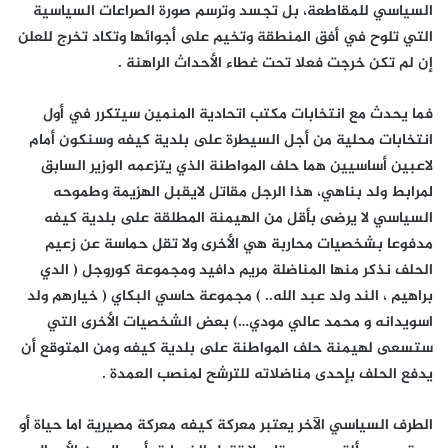
السياسي للمقاطعة، بل تجسد وترسم صورة الصراعات السياسية
التي تلوح في أفق المنطقة وتخيم على أجوائها وتكاد تخرج للعلن
إن لم تكن خرجت فعلا تحت غطاء الأحداث الراهنة .
فما يحدث مع انتخابات مكتب اتحادية المنمين سيتكرر في أول
انتخابات محلية من أجل السيطرة على بلدية كيفه وسنكون أمام
لاعبين أساسيين هما حلف المواطنة الذي يتزعمه الوزير السابق
لمرابط ولد بناهي، هذا الرجل مقاتل لايقبل الهزيمة وطموحه
السياسي لا يرضى بأقل من الهيمنة المطلقة على بلدية كيفه
مدفوعا بشخصيات محاربة هي الأخرى ولا تقل حماسة عن زعيم
الحلف نذكر منها المناضلة مريم دافيد ومجموعة كوروجل ( الدي
براهيم ، الند ولد عبد الله.. ) مجموعة حاسي البكاي ( خيارهم ولد
اسويدانه و محمد عالي مودي…) بعض الشخصيات الأخرى التي
ستسعى لهيمنة حلف المواطنة على بلدية كيفه ومن المتوقع أن
يدفع الحلف بإحدى مناضلاته للترشح لمنصب العمدة .
الطرف السياسي الآخر يعتبر معركة كيفه معركة مصيرية اما حياة أو