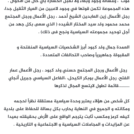
موت ، ومسألة وجود وبقاء ولا تقبل الخسارة بأي حال من الأحوال .
هذه المجموعة تكمن قوتها في وجود لاعبين من العيار الثقيل جدا،
رجل الأعمال زين العابدين الشيخ أحمد ، رجل الأعمال ورجل المجتمع
محمد محمود ولد سيد المختار الشيده ( الذي سعى بكل جهد من
أجل توحيد مجموعته السياسية ونجح فى ذلك) .
العمدة جمال ولد كبود أبرز الشخصيات السياسية المنفتحة و
المقبولة جماهيرياً وصاحب التحالفات المتعددة .
رجل الأعمال ورجل المجتمع حسني ولد كبود ، رجل الأعمال عمار
الفتح، رجل الأعمال بوبكر الكيحل، ،الفاعل السياسي جبريل أنجاي
……….قائمة تطول لايتسع المجال لذكرها
كل شخص من هؤلاء يعتبر وحدة سياسية مستقلة نظراً لحجمه
ومكانته و الجميع في النهاية يحارب بكل بسالة للحفاظ على بلدية
كيفه كرمز ومكسب ثابت يترجم الواقع على الأرض بحقيقته بعيدا
عن المزايدات و المجاملات السياسية و الاجتماعية و التاريخية .