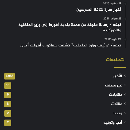
27 يونيو، 2020
أخبار سارة لكافة المدرسين
26 فبراير، 2021
كيفه / رسالة عاجلة من عمدة بلدية أغورط إلى وزير الداخلية
واللامركزية
20 مايو، 2022
كيفه/ “وثيقة وزارة الداخلية” كشفت حقائق و أهملت أخرى
التصنيفات
الأخبار
6٬988
غير مصنف
15
مقابلات
9
مقالات
8
ميديا
2
أدب وترفيه
2