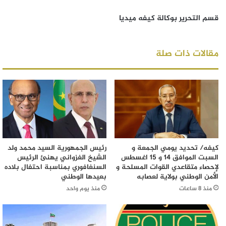
قسم التحرير بوكالة كيفه ميديا
مقالات ذات صلة
كيفه/ تحديد يومي الجمعة و
رئيس الجمهورية السيد محمد ولد
السبت الموافق 14 و 15 اغسطس
الشيخ الغزواني يهنئ الرئيس
لإحصاء متقاعدي القوات المسلحة و
السنغافوري بمناسبة احتفال بلاده
الأمن الوطني بولاية لعصابه
بعيدها الوطني
منذ 8 ساعات
منذ يوم واحد