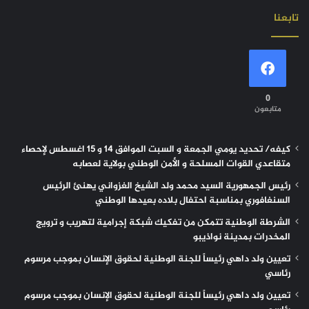
تابعنا
0
متابعون
كيفه/ تحديد يومي الجمعة و السبت الموافق 14 و 15 اغسطس لإحصاء
متقاعدي القوات المسلحة و الأمن الوطني بولاية لعصابه
رئيس الجمهورية السيد محمد ولد الشيخ الغزواني يهنئ الرئيس
السنغافوري بمناسبة احتفال بلاده بعيدها الوطني
الشرطة الوطنية تتمكن من تفكيك شبكة إجرامية لتهريب و ترويج
المخدرات بمدينة نواذيبو
تعيين ولد داهي رئيساً للجنة الوطنية لحقوق الإنسان بموجب مرسوم
رئاسي
تعيين ولد داهي رئيساً للجنة الوطنية لحقوق الإنسان بموجب مرسوم